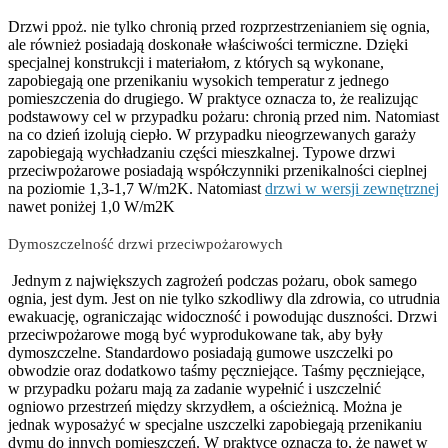
Drzwi ppoż. nie tylko chronią przed rozprzestrzenianiem się ognia,
ale również posiadają doskonałe właściwości termiczne. Dzięki
specjalnej konstrukcji i materiałom, z których są wykonane,
zapobiegają one przenikaniu wysokich temperatur z jednego
pomieszczenia do drugiego. W praktyce oznacza to, że realizując
podstawowy cel w przypadku pożaru: chronią przed nim. Natomiast
na co dzień izolują ciepło. W przypadku nieogrzewanych garaży
zapobiegają wychładzaniu części mieszkalnej. Typowe drzwi
przeciwpożarowe posiadają współczynniki przenikalności cieplnej
na poziomie 1,3-1,7 W/m2K. Natomiast
drzwi w wersji zewnętrznej
nawet poniżej 1,0 W/m2K
Dymoszczelność drzwi przeciwpożarowych
Jednym z największych zagrożeń podczas pożaru, obok samego
ognia, jest dym. Jest on nie tylko szkodliwy dla zdrowia, co utrudnia
ewakuację, ograniczając widoczność i powodując duszności. Drzwi
przeciwpożarowe mogą być wyprodukowane tak, aby były
dymoszczelne. Standardowo posiadają gumowe uszczelki po
obwodzie oraz dodatkowo taśmy pęczniejące. Taśmy pęczniejące,
w przypadku pożaru mają za zadanie wypełnić i uszczelnić
ogniowo przestrzeń między skrzydłem, a ościeżnicą. Można je
jednak wyposażyć w specjalne uszczelki zapobiegają przenikaniu
dymu do innych pomieszczeń. W praktyce oznacza to, że nawet w