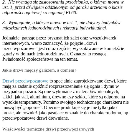
2. Nie wymaga się zastosowania przedsionka, o którym mowa w
ust. 1, przed dźwigiem oddzielonym od garażu drzwiami o klasie
odporności ogniowej co najmniej EI 60.
3. Wymaganie, o którym mowa w ust. 1, nie dotyczy budynków
mieszkalnych jednorodzinnych i rekreacji indywidualnej.
Jednakże, patrząc przez pryzmat ich zalet oraz wyszukiwarek
internetowych, warto zaznaczyć, że pojęcie „drzwi
przeciwpożarowe” jest coraz częściej wyszukiwane w kontekście
garaży w domach jednorodzinnych. Oznacza to rosnącą
świadomość społeczeństwa na ten temat.
Jakie drzwi między garażem, a domem?
Drzwi przeciwpożarowe
to specjalnie zaprojektowane drzwi, które
mają za zadanie opóźnić rozprzestrzenianie się ognia i dymu w
przypadku pożaru. Są one wykonane z materiałów niepalnych,
takich jak stal, aluminium, drewno czy szkło., które są odporne na
wysokie temperatury. Pomimo swojego technicznego charakteru nie
muszą być „toporne”. Obecnie produkuje się je nie tylko jako
proste, ale również jako pasujące wizualnie do charakteru domu, np.
przeciwpożarowe drzwi drewniane.
Właściwości termiczne drzwi przeciwpożarowych