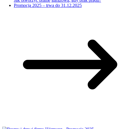
Jak otworzyć bramę garażową, gdy brak prądu?
Promocja 2025 – trwa do 31.12.2025