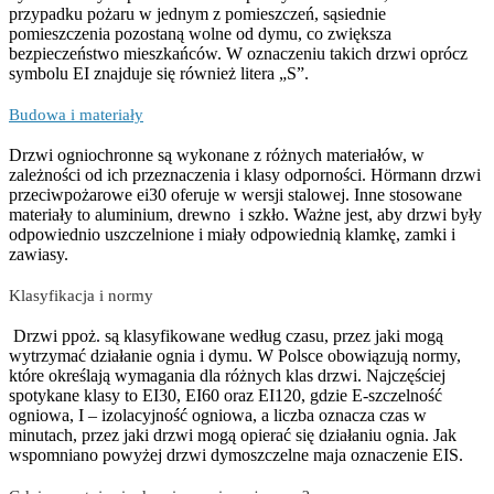
przypadku pożaru w jednym z pomieszczeń, sąsiednie
pomieszczenia pozostaną wolne od dymu, co zwiększa
bezpieczeństwo mieszkańców. W oznaczeniu takich drzwi oprócz
symbolu EI znajduje się również litera „S”.
Budowa i materiały
Drzwi ogniochronne są wykonane z różnych materiałów, w
zależności od ich przeznaczenia i klasy odporności. Hörmann drzwi
przeciwpożarowe ei30 oferuje w wersji stalowej. Inne stosowane
materiały to aluminium, drewno i szkło. Ważne jest, aby drzwi były
odpowiednio uszczelnione i miały odpowiednią klamkę, zamki i
zawiasy.
Klasyfikacja i normy
Drzwi ppoż. są klasyfikowane według czasu, przez jaki mogą
wytrzymać działanie ognia i dymu. W Polsce obowiązują normy,
które określają wymagania dla różnych klas drzwi. Najczęściej
spotykane klasy to EI30, EI60 oraz EI120, gdzie E-szczelność
ogniowa, I – izolacyjność ogniowa, a liczba oznacza czas w
minutach, przez jaki drzwi mogą opierać się działaniu ognia. Jak
wspomniano powyżej drzwi dymoszczelne maja oznaczenie EIS.