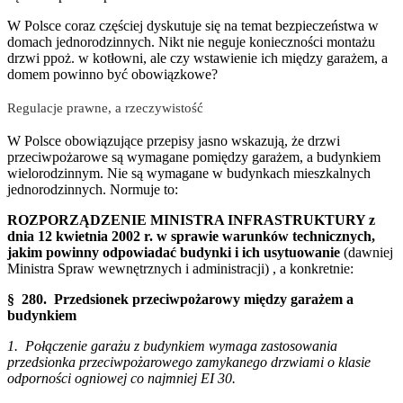
W Polsce coraz częściej dyskutuje się na temat bezpieczeństwa w
domach jednorodzinnych. Nikt nie neguje konieczności montażu
drzwi ppoż. w kotłowni, ale czy wstawienie ich między garażem, a
domem powinno być obowiązkowe?
Regulacje prawne, a rzeczywistość
W Polsce obowiązujące przepisy jasno wskazują, że drzwi
przeciwpożarowe są wymagane pomiędzy garażem, a budynkiem
wielorodzinnym. Nie są wymagane w budynkach mieszkalnych
jednorodzinnych. Normuje to:
ROZPORZĄDZENIE MINISTRA INFRASTRUKTURY z
dnia 12 kwietnia 2002 r. w sprawie warunków technicznych,
jakim powinny odpowiadać budynki i ich usytuowanie
(dawniej
Ministra Spraw wewnętrznych i administracji) , a konkretnie:
§ 280.
Przedsionek przeciwpożarowy między garażem a
budynkiem
1. Połączenie garażu z budynkiem wymaga zastosowania
przedsionka przeciwpożarowego zamykanego drzwiami o klasie
odporności ogniowej co najmniej EI 30.