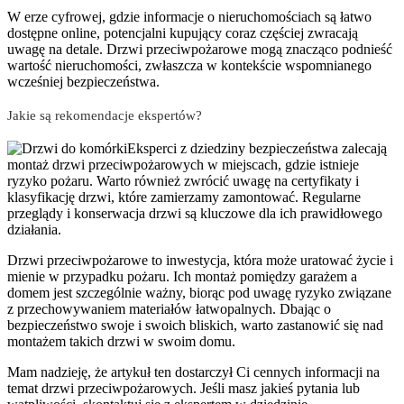
W erze cyfrowej, gdzie informacje o nieruchomościach są łatwo
dostępne online, potencjalni kupujący coraz częściej zwracają
uwagę na detale. Drzwi przeciwpożarowe mogą znacząco podnieść
wartość nieruchomości, zwłaszcza w kontekście wspomnianego
wcześniej bezpieczeństwa.
Jakie są rekomendacje ekspertów?
Eksperci z dziedziny bezpieczeństwa zalecają
montaż drzwi przeciwpożarowych w miejscach, gdzie istnieje
ryzyko pożaru. Warto również zwrócić uwagę na certyfikaty i
klasyfikację drzwi, które zamierzamy zamontować. Regularne
przeglądy i konserwacja drzwi są kluczowe dla ich prawidłowego
działania.
Drzwi przeciwpożarowe to inwestycja, która może uratować życie i
mienie w przypadku pożaru. Ich montaż pomiędzy garażem a
domem jest szczególnie ważny, biorąc pod uwagę ryzyko związane
z przechowywaniem materiałów łatwopalnych. Dbając o
bezpieczeństwo swoje i swoich bliskich, warto zastanowić się nad
montażem takich drzwi w swoim domu.
Mam nadzieję, że artykuł ten dostarczył Ci cennych informacji na
temat drzwi przeciwpożarowych. Jeśli masz jakieś pytania lub