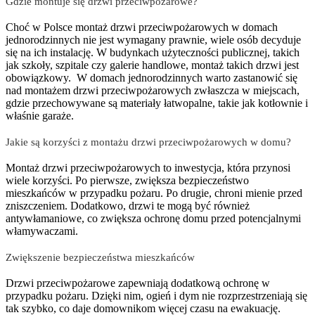
Gdzie montuje się drzwi przeciwpożarowe?
Choć w Polsce montaż drzwi przeciwpożarowych w domach
jednorodzinnych nie jest wymagany prawnie, wiele osób decyduje
się na ich instalację. W budynkach użyteczności publicznej, takich
jak szkoły, szpitale czy galerie handlowe, montaż takich drzwi jest
obowiązkowy. W domach jednorodzinnych warto zastanowić się
nad montażem drzwi przeciwpożarowych zwłaszcza w miejscach,
gdzie przechowywane są materiały łatwopalne, takie jak kotłownie i
właśnie garaże.
Jakie są korzyści z montażu drzwi przeciwpożarowych w domu?
Montaż drzwi przeciwpożarowych to inwestycja, która przynosi
wiele korzyści. Po pierwsze, zwiększa bezpieczeństwo
mieszkańców w przypadku pożaru. Po drugie, chroni mienie przed
zniszczeniem. Dodatkowo, drzwi te mogą być również
antywłamaniowe, co zwiększa ochronę domu przed potencjalnymi
włamywaczami.
Zwiększenie bezpieczeństwa mieszkańców
Drzwi przeciwpożarowe zapewniają dodatkową ochronę w
przypadku pożaru. Dzięki nim, ogień i dym nie rozprzestrzeniają się
tak szybko, co daje domownikom więcej czasu na ewakuację.