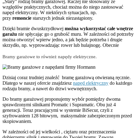
„Stary” rodzaj bramy garażowej. Raczej nie stosowany ze
względów praktycznych, chociaż można do niego zastosować
napęd elektryczny. W niektórych sytuacjach, np.
przy
remoncie
starszych jednak niezastąpiony.
Dzięki bramie dwuskrzydłowej
można wykorzystać całe wnętrze
garażu
nie spłycając go o grubość muru. W zależności od potrzeby
można otworzyć wpierw jedno, a jak będzie potrzeba i drugie
skrzydło, np. wyprowadzając rower lub hulajnogę. Obecnie
Bramy garażowe to również napędy elektryczne.
Dzisiaj coraz trudniej znaleźć bramę garażową otwieraną ręcznie.
Dlatego w naszej ofercie znajdziesz
napęd elektryczny
do każdego
rodzaju bramy, a nawet do drzwi wewnętrznych.
Do bramy garażowej proponujemy wybór pomiędzy dwoma
sprawdzonymi silnikami Promatic i Supramatic. Obu już 4
generacji. Teraz pracującymi w systemie BiSecur, czyli z
szyfrowaniem 128 bitowym, maksymalnie zabezpieczonym przed
skopiowaniem.
W zależności od jej wielkości , ciężaru oraz przeznaczenia
dobierzemy silnik i sterowanie do Twojej bramy. Zawsze